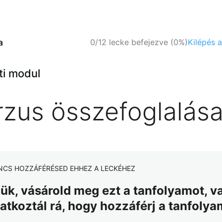
a
0/12 lecke befejezve (0%)
Kilépés 
ti modul
rzus összefoglalás
NCS HOZZÁFÉRÉSED EHHEZ A LECKÉHEZ
jük, vásárold meg ezt a tanfolyamot, v
ratkoztál rá, hogy hozzáférj a tanfoly