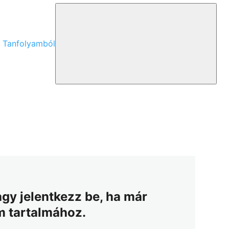
a Tanfolyamból
a
agy jelentkezz be, ha már
am tartalmához.