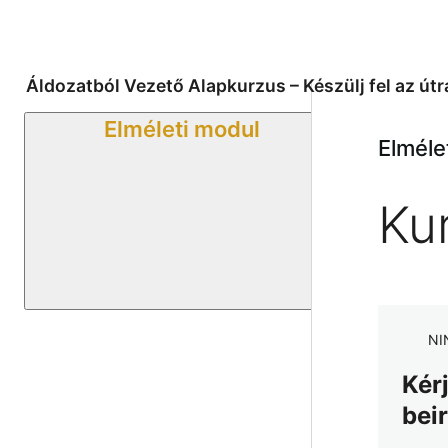
Áldozatból Vezető Alapkurzus – Készülj fel az útr
Elméleti modul
Elméle
Ku
NI
Kér
bei