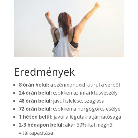
Eredmények
8 órán belül:
a szénmonoxid kiürül a vérből
24 órán belül:
csökken az infarktusveszély
48 órán belül:
javul ízlelése, szaglása
72 órán belül:
csökken a hörgőgörcs esélye
1 héten belül:
javul a légutak átjárhatósága
2-3 hónapon belül:
akár 30%-kal megnő
vitálkapacitása