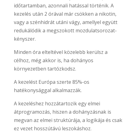
időtartamban, azonnali hatással történik. A
kezelés után 2 órával már csökken a nikotin,
vagy a szénhidrát utáni vágy, amellyel együtt
redukálódik a megszokott mozdulatsorozat-
kényszer.
Minden óra elteltével közelebb kerülsz a
célhoz, még akkor is, ha dohányos
környezetben tartózkodsz.
A kezelést Európa szerte 85%-os
hatékonysággal alkalmazzák.
A kezeléshez hozzátartozik egy elmei
átprogramozás, hiszen a dohányzásnak is
megvan az elmei struktúrája, a logikája és csak
ez vezet hosszútávú leszokáshoz.