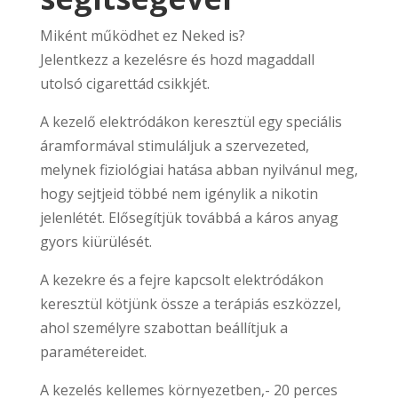
Miként működhet ez Neked is?
Jelentkezz a kezelésre és hozd magaddall
utolsó cigarettád csikkjét.
A kezelő elektródákon keresztül egy speciális
áramformával stimuláljuk a szervezeted,
melynek fiziológiai hatása abban nyilvánul meg,
hogy sejtjeid többé nem igénylik a nikotin
jelenlétét. Elősegítjük továbbá a káros anyag
gyors kiürülését.
A kezekre és a fejre kapcsolt elektródákon
keresztül kötjünk össze a terápiás eszközzel,
ahol személyre szabottan beállítjuk a
paramétereidet.
A kezelés kellemes környezetben,- 20 perces