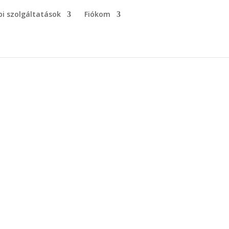
i szolgáltatások
Fiókom
Dobai Ákos Tóbiás
Mester Coach
+36 70 593 70 88
Dobai Ákos Tóbiás E.V.
3300 Eger, Pacsirta utca 35/A.
91546061-1-30