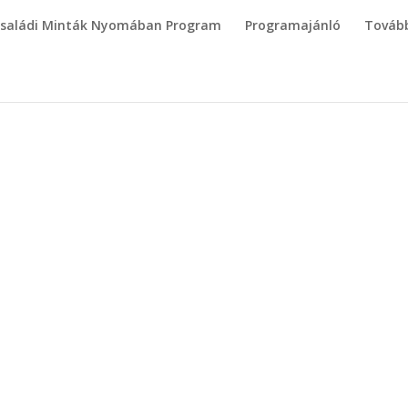
saládi Minták Nyomában Program
Programajánló
Tovább
Email megadása újból