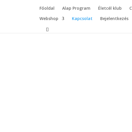
Főoldal
Alap Program
Életcél klub
C
Webshop
Kapcsolat
Bejelentkezés
Név
Email
*
Email megadása
Tárgy
*