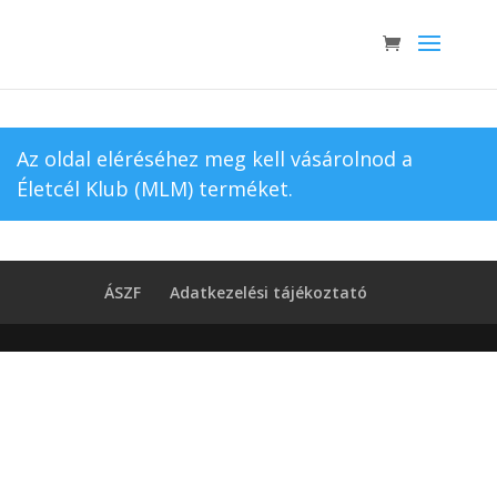
Az oldal eléréséhez meg kell vásárolnod a
Életcél Klub (MLM)
terméket.
ÁSZF
Adatkezelési tájékoztató