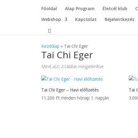
Főoldal
Alap Program
Életcél klub
C
Webshop
Kapcsolat
Bejelentkezés
Kezdőlap
»
Tai Chi Eger
Tai Chi Eger
Mind a(z) 2 találat megjelenítve
Tai Chi Eger – Havi előfizetés
Tai 
11.200
Ft
minden hónap 1. napján
3.0