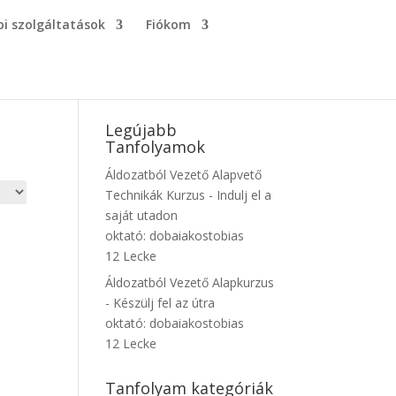
i szolgáltatások
Fiókom
Legújabb
Tanfolyamok
Áldozatból Vezető Alapvető
Technikák Kurzus - Indulj el a
saját utadon
oktató:
dobaiakostobias
12 Lecke
Áldozatból Vezető Alapkurzus
- Készülj fel az útra
oktató:
dobaiakostobias
12 Lecke
Tanfolyam kategóriák