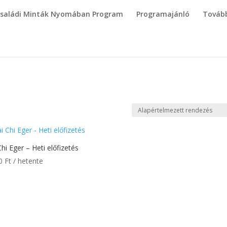
saládi Minták Nyomában Program
Programajánló
Tovább
Chi Eger – Heti előfizetés
00
Ft
/ hetente