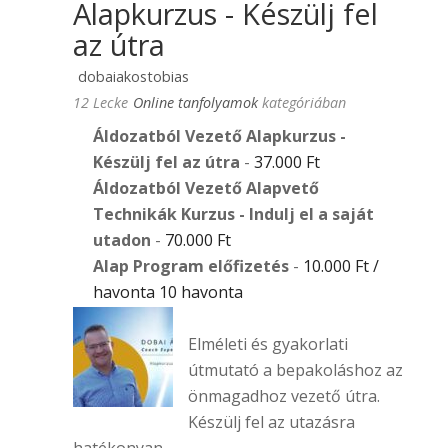
Alapkurzus - Készülj fel
az útra
dobaiakostobias
12 Lecke
Online tanfolyamok
kategóriában
Áldozatból Vezető Alapkurzus -
Készülj fel az útra
-
37.000
Ft
Áldozatból Vezető Alapvető
Technikák Kurzus - Indulj el a saját
utadon
-
70.000
Ft
Alap Program előfizetés
-
10.000
Ft
/
havonta 10 havonta
Elméleti és gyakorlati
útmutató a bepakoláshoz az
önmagadhoz vezető útra.
Készülj fel az utazásra
hatékonyan.