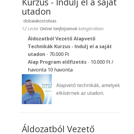
Kurzus - Indulj el a saját
utadon
dobaiakostobias
12 Lecke
Online tanfolyamok
kategóriában
Áldozatból Vezető Alapvető
Technikák Kurzus - Indulj el a saját
utadon
-
70.000
Ft
Alap Program előfizetés
-
10.000
Ft
/
havonta 10 havonta
Alapvető technikák, amelyek
elkísérnek az utadon.
Áldozatból Vezető